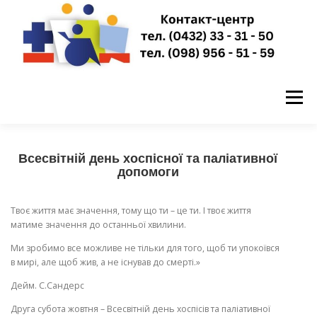
Перейти
до
вмісту
Меню
ГОЛОВНА
НОВИНИ
ПРО НАС
Всесвітній день хоспісної та паліативної
допомоги
ПУБЛІЧНА ІНФОРМАЦІЯ
Твоє життя має значення, тому що ти – це ти. І твоє життя
матиме значення до останньої хвилини.
Ми зробимо все можливе не тільки для того, щоб ти упокоївся
ЗАПИСАТИСЬ НА ПРИЙОМ
КОНТАКТИ
в мирі, але щоб жив, а не існував до смерті.»
Дейм. С.Сандерс
Друга субота жовтня – Всесвітній день хоспісів та паліативної