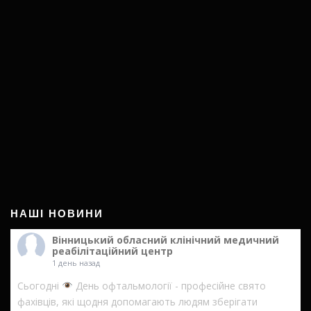
НАШІ НОВИНИ
Вінницький обласний клінічний медичний
реабілітаційний центр
1 день назад
Сьогодні
День офтальмології - професійне свято
фахівців, які щодня допомагають людям зберігати