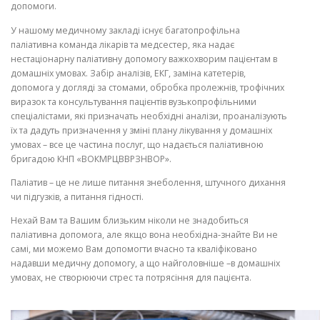
допомоги.
У нашому медичному закладі існує багатопрофільна
паліативна команда лікарів та медсестер, яка надає
нестаціонарну паліативну допомогу важкохворим пацієнтам в
домашніх умовах. Забір аналізів, ЕКГ, заміна катетерів,
допомога у догляді за стомами, обробка пролежнів, трофічних
виразок та консультування пацієнтів вузькопрофільними
спеціалістами, які призначать необхідні аналізи, проаналізують
їх та дадуть призначення у зміні плану лікування у домашніх
умовах – все це частина послуг, що надається паліативною
бригадою КНП «ВОКМРЦВВРЗНВОР».
Паліатив – це не лише питання знеболення, штучного дихання
чи підгузків, а питання гідності.
Нехай Вам та Вашим близьким ніколи не знадобиться
паліативна допомога, але якщо вона необхідна-знайте Ви не
самі, ми можемо Вам допомогти вчасно та кваліфіковано
надавши медичну допомогу, а що найголовніше –в домашніх
умовах, не створюючи стрес та потрясіння для пацієнта.