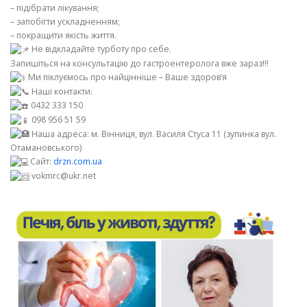
– підібрати лікування;
– запобігти ускладненням;
– покращити якість життя.
Не відкладайте турботу про себе.
Запишіться на консультацію до гастроентеролога вже зараз!!!
Ми піклуємось про найцінніше – Ваше здоров’я
Наші контакти:
0432 333 150
098 956 51 59
Наша адреса: м. Вінниця, вул. Василя Стуса 11 (зупинка вул.
Отамановського)
Сайт:
drzn.com.ua
vokmrc@ukr.net