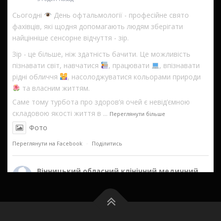
Сьогодні
День офтальмології - професійне свято
фахівців, які щодня допомагають людям зберігати
найцінніше сенсорне відчуття - зір.
Зір - це більше, ніж здатність бачити. Це можливість
пізнавати світ, навчатися
, працювати
, впізнавати
рідні обличчя
, насолоджуватися кольорами природи
та власним життям.
Саме тому турбота про здоров’я очей є невід’ємною
складовою якості життя в
...
Переглянути більше
Фото
Переглянути на Facebook
·
Поділитись
Вінницький обласний клінічний медичний
реабілітаційний центр
1 день назад
Фото