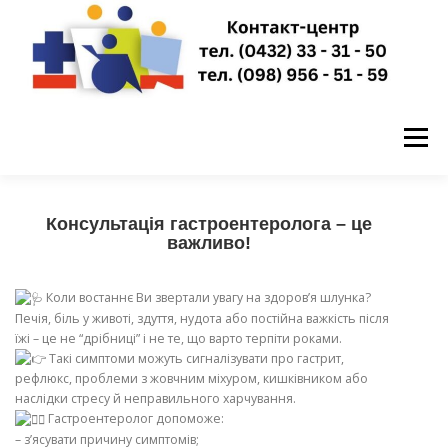
Перейти
до
вмісту
Меню
ГОЛОВНА
НОВИНИ
ПРО НАС
Консультація гастроентеролога – це
важливо!
ПУБЛІЧНА ІНФОРМАЦІЯ
Коли востаннє Ви звертали увагу на здоров’я шлунка?
Печія, біль у животі, здуття, нудота або постійна важкість після
їжі – це не “дрібниці” і не те, що варто терпіти роками.
Такі симптоми можуть сигналізувати про гастрит,
ЗАПИСАТИСЬ НА ПРИЙОМ
КОНТАКТИ
рефлюкс, проблеми з жовчним міхуром, кишківником або
наслідки стресу й неправильного харчування.
Гастроентеролог допоможе:
– з’ясувати причину симптомів;