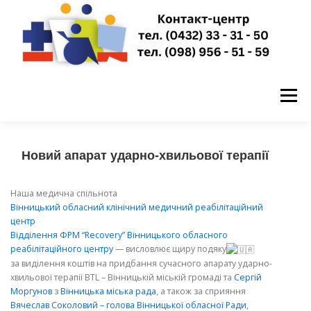
Перейти
до
вмісту
Меню
ГОЛОВНА
НОВИНИ
ПРО НАС
Новий апарат ударно-хвильової терапії
Наша медична спільнота
ПУБЛІЧНА ІНФОРМАЦІЯ
Вінницький обласний клінічний медичний реабілітаційний
центр
Відділення ФРМ “Recovery” Вінницького обласного
реабілітаційного центру
— висловлює щиру подяку
ЗАПИСАТИСЬ НА ПРИЙОМ
КОНТАКТИ
за виділення коштів на придбання сучасного апарату ударно-
хвильової терапії BTL – Вінницькій міській громаді та
Сергій
Моргунов
з
Вінницька міська рада
, а також за сприяння
Вячеслав Соколовий – голова Вінницької обласної Ради
,