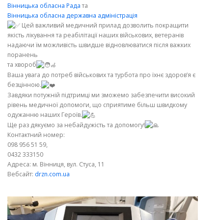
Вінницька обласна Рада
та
Вінницька обласна державна адміністрація
Цей важливий медичний прилад дозволить покращити
якість лікування та реабілітації наших військових, ветеранів
надаючи їм можливість швидше відновлюватися після важких
поранень
та хвороб
Ваша увага до потреб військових та турбота про їхнє здоров’я є
безцінною.
Завдяки потужній підтримці ми зможемо забезпечити високий
рівень медичної допомоги, що сприятиме більш швидкому
одужанню наших Героїв.
Ще раз дякуємо за небайдужість та допомогу!
Контактний номер:
098 956 51 59,
0432 333150
Адреса: м. Вінниця, вул. Стуса, 11
Вебсайт:
drzn.com.ua