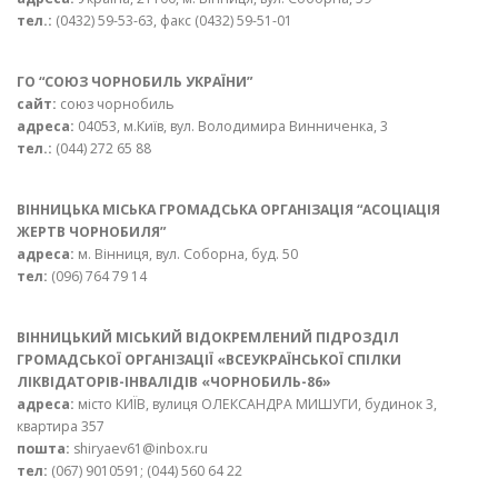
тел.:
(0432) 59-53-63, факс (0432) 59-51-01
ГО “СОЮЗ ЧОРНОБИЛЬ УКРАЇНИ”
сайт:
союз чорнобиль
адреса:
04053, м.Київ, вул. Володимира Винниченка, 3
тел.:
(044) 272 65 88
ВІННИЦЬКА МІСЬКА ГРОМАДСЬКА ОРГАНІЗАЦІЯ “АСОЦІАЦІЯ
ЖЕРТВ ЧОРНОБИЛЯ”
адреса:
м. Вінниця, вул. Соборна, буд. 50
тел:
(096) 764 79 14
ВІННИЦЬКИЙ МІСЬКИЙ ВІДОКРЕМЛЕНИЙ ПІДРОЗДІЛ
ГРОМАДСЬКОЇ ОРГАНІЗАЦІЇ «ВСЕУКРАЇНСЬКОЇ СПІЛКИ
ЛІКВІДАТОРІВ-ІНВАЛІДІВ «ЧОРНОБИЛЬ-86»
адреса:
місто КИЇВ, вулиця ОЛЕКСАНДРА МИШУГИ, будинок 3,
квартира 357
пошта:
shiryaev61@inbox.ru
тел:
(067) 9010591; (044) 560 64 22