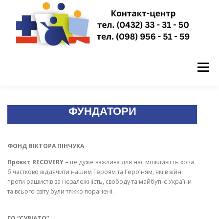
Перейти
до
вмісту
Меню
ГОЛОВНА
НОВИНИ
ПРО НАС
ФУНДАТОРИ
ПУБЛІЧНА ІНФОРМАЦІЯ
ФОНД ВІКТОРА ПІНЧУКА
Проєкт RECOVERY –
це дуже важлива для нас можливість хоча
б частково віддячити нашим Героям та Героїням, які в війні
ЗАПИСАТИСЬ НА ПРИЙОМ
КОНТАКТИ
проти рашистів за незалежність, свободу та майбутнє України
та всього світу були тяжко поранені.
ГО “СУВІАТО”