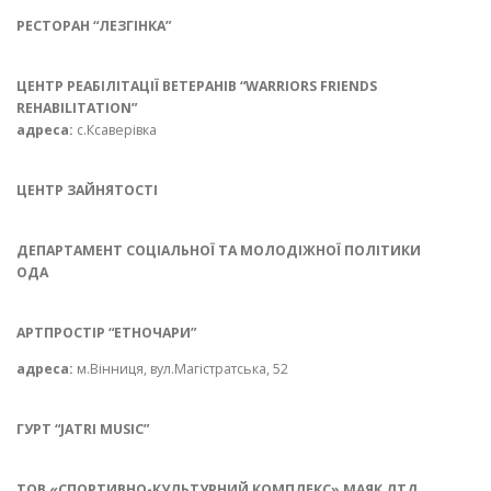
РЕСТОРАН “ЛЕЗГІНКА”
ЦЕНТР РЕАБІЛІТАЦІЇ ВЕТЕРАНІВ “WARRIORS FRIENDS
REHABILITATION”
адреса:
с.Ксаверівка
ЦЕНТР ЗАЙНЯТОСТІ
ДЕПАРТАМЕНТ СОЦІАЛЬНОЇ ТА МОЛОДІЖНОЇ ПОЛІТИКИ
ОДА
АРТПРОСТІР “ЕТНОЧАРИ”
адреса:
м.Вінниця, вул.Магістратська, 52
ГУРТ “JATRI MUSIC”
ТОВ «СПОРТИВНО-КУЛЬТУРНИЙ КОМПЛЕКС» МАЯК ЛТД