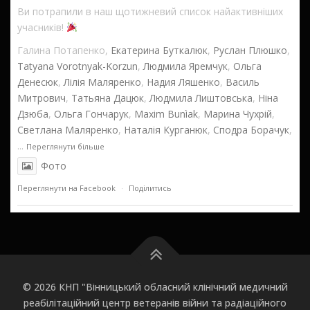
Ви потрапили в наш щотижневий список найактивніших
учасників!
Галина Потапенко,
Екатерина Буткалюк
,
Руслан Плюшко
,
Tatyana Vorotnyak-Korzun
,
Людмила Яремчук
,
Ольга
Денесюк
,
Лілія Маляренко
,
Надия Ляшенко
,
Василь
Митрович
,
Татьяна Дацюк
,
Людмила Лиштовська
,
Ніна
Дзюба
,
Ольга Гончарук
,
Maxim Bunìak
,
Марина Чухрій
,
Светлана Маляренко
,
Наталія Курганюк
,
Сподра Борачук
,
...
Переглянути більше
Фото
Переглянути на Facebook
·
Поділитись
Вінницький обласний клінічний медичний
реабілітаційний центр
6 годин назад
Велика подяка нашим новим перспективним
© 2026 КНП "Вінницький обласний клінічний медичний
прихильникам!
реабілітаційний центр ветеранів війни та радіаційного