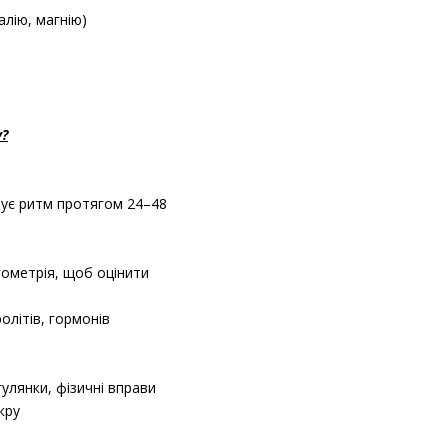
лію, магнію)
?
рує ритм протягом 24–48
гометрія, щоб оцінити
олітів, гормонів
улянки, фізичні вправи
кру