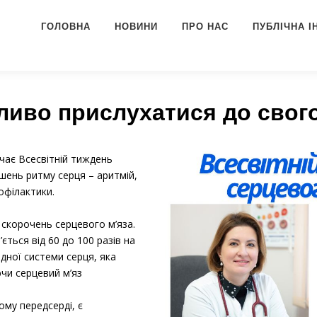
ГОЛОВНА
НОВИНИ
ПРО НАС
ПУБЛІЧНА 
ливо прислухатися до свог
ачає Всесвітній тиждень
шень ритму серця – аритмій,
офілактики.
 скорочень серцевого м’яза.
ється від 60 до 100 разів на
дної системи серця, яка
ючи серцевий м’яз
му передсерді, є