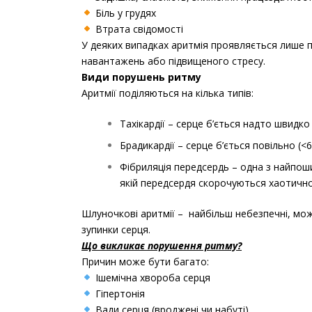
Біль у грудях
Втрата свідомості
У деяких випадках аритмія проявляється лише п
навантажень або підвищеного стресу.
Види порушень ритму
Аритмії поділяються на кілька типів:
Тахікардії – серце б’ється надто швидко 
Брадикардії – серце б’ється повільно (<6
Фібриляція передсердь – одна з найпош
якій передсердя скорочуються хаотичн
Шлуночкові аритмії – найбільш небезпечні, мо
зупинки серця.
Що викликає порушення ритму?
Причин може бути багато:
Ішемічна хвороба серця
Гіпертонія
Вади серця (вроджені чи набуті)