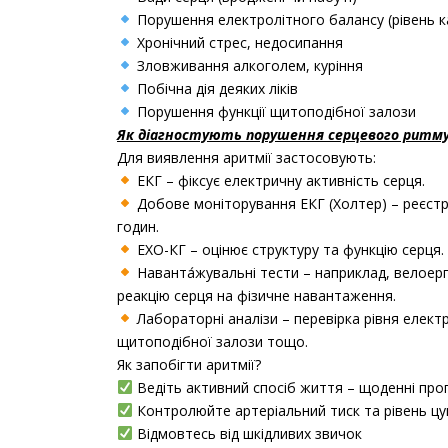
Порушення електролітного балансу (рівень ка
Хронічний стрес, недосипання
Зловживання алкоголем, куріння
Побічна дія деяких ліків
Порушення функції щитоподібної залози
Як діагностують порушення серцевого ритму
Для виявлення аритмії застосовують:
ЕКГ – фіксує електричну активність серця.
Добове моніторування ЕКГ (Холтер) – реєст
годин.
ЕХО-КГ – оцінює структуру та функцію серця.
Наванта́жувальні тести – наприклад, велоер
реакцію серця на фізичне навантаження.
Лабораторні аналізи – перевірка рівня електр
щитоподібної залози тощо.
Як запобігти аритмії?
Ведіть активний спосіб життя – щоденні прог
Контролюйте артеріальний тиск та рівень цу
Відмовтесь від шкідливих звичок