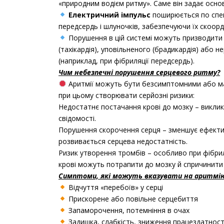
«природним водієм ритму». Саме він задає осно
Електричний імпульс
поширюється по спец
передсердь і шлуночків, забезпечуючи їх скоор
Порушення в цій системі можуть призводити
(тахікардія), уповільненого (брадикардія) або 
(наприклад, при фібриляції передсердь).
Чим небезпечні порушення серцевого ритму?
Аритмії можуть бути безсимптомними або ма
при цьому створювати серйозні ризики:
Недостатнє постачання крові до мозку – викли
свідомості.
Порушення скорочення серця – зменшує ефектив
розвивається серцева недостатність.
Ризик утворення тромбів – особливо при фібрил
крові можуть потрапити до мозку й спричинити 
Симптоми, які можуть вказувати на аритмі
Відчуття «перебоїв» у серці
Прискорене або повільне серцебиття
Запаморочення, потемніння в очах
Задишка, слабкість, зниження працездатност