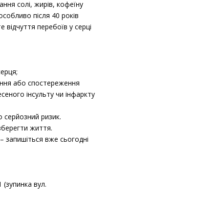
ня солі, жирів, кофеїну
собливо після 40 років
е відчуття перебоїв у серці
ерця;
вання або спостереження
еного інсульту чи інфаркту
о серйозний ризик.
зберегти життя.
– запишіться вже сьогодні
 (зупинка вул.