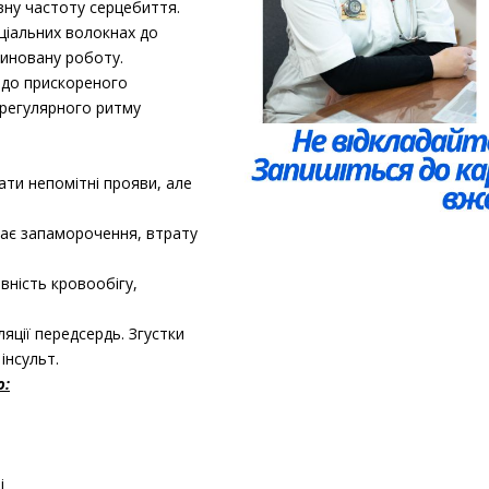
вну частоту серцебиття.
іальних волокнах до
диновану роботу.
 до прискореного
нерегулярного ритму
ти непомітні прояви, але
кає запаморочення, втрату
ність кровообігу,
яції передсердь. Згустки
інсульт.
ю:
і