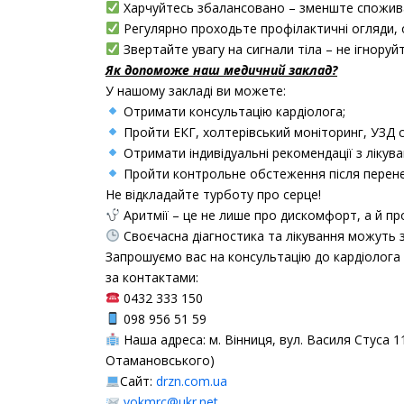
Харчуйтесь збалансовано – зменште споживан
Регулярно проходьте профілактичні огляди, о
Звертайте увагу на сигнали тіла – не ігноруйт
Як допоможе наш медичний заклад?
У нашому закладі ви можете:
Отримати консультацію кардіолога;
Пройти ЕКГ, холтерівський моніторинг, УЗД с
Отримати індивідуальні рекомендації з ліку
Пройти контрольне обстеження після перенес
Не відкладайте турботу про серце!
Аритмії – це не лише про дискомфорт, а й пр
Своєчасна діагностика та лікування можуть 
Запрошуємо вас на консультацію до кардіолога 
за контактами:
0432 333 150
098 956 51 59
Наша адреса: м. Вінниця, вул. Василя Стуса 11
Отамановського)
Сайт:
drzn.com.ua
vokmrc@ukr.net