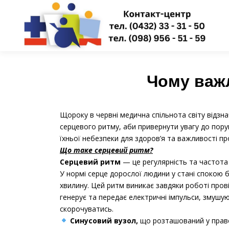
Перейти
до
вмісту
Чому важ
Щороку в червні медична спільнота світу відзн
серцевого ритму, аби привернути увагу до пору
їхньої небезпеки для здоров’я та важливості пр
Що таке серцевий ритм?
Серцевий ритм
— це регулярність та частота
У нормі серце дорослої людини у стані спокою б’
хвилину. Цей ритм виникає завдяки роботі прові
генерує та передає електричні імпульси, змушу
скорочуватись.
Синусовий вузол,
що розташований у право