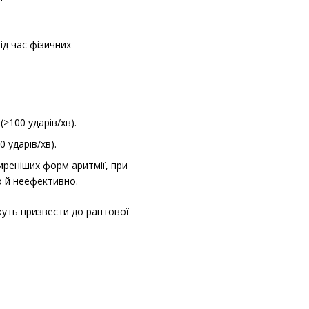
ід час фізичних
(>100 ударів/хв).
0 ударів/хв).
иреніших форм аритмії, при
о й неефективно.
жуть призвести до раптової