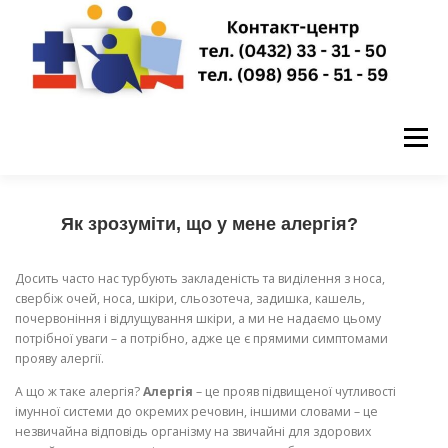
Перейти
до
вмісту
Меню
ГОЛОВНА
НОВИНИ
ПРО НАС
Як зрозуміти, що у мене алергія?
Досить часто нас турбують закладеність та виділення з носа,
ПУБЛІЧНА ІНФОРМАЦІЯ
свербіж очей, носа, шкіри, сльозотеча, задишка, кашель,
почервоніння і відлущування шкіри, а ми не надаємо цьому
потрібної уваги – а потрібно, адже це є прямими симптомами
прояву алергії.
ЗАПИСАТИСЬ НА ПРИЙОМ
КОНТАКТИ
А що ж таке алергія?
Алергія
– це прояв підвищеної чутливості
імунної системи до окремих речовин, іншими словами – це
незвичайна відповідь організму на звичайні для здорових