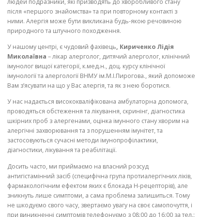
людей подразники, які призводять до хворобливого стану
після «першого знайомства» та при повторному контакті з
ними. Алергія може бути викликана будь-якою речовиною
природного та штучного походження.
У нашому центрі, є чудовий фахівець
,
Кириченко Лідія
Миколаївна
– лікар алерголог, дитячий алерголог, клінічний
імунолог вищої категорії, к.мед.н., доц. курсу клінічної
імунології та алергології ВНМУ ім.М.І.Пирогова., який допоможе
Вам з’ясувати на що у Вас алергія, та як з нею боротися.
У нас надається висококваліфікована амбулаторна допомога,
проводяться обстеження та лікування, скринінг, діагностика
шкірних проб з алергенами, оцінка імунного стану хворим на
алергічні захворювання та з порушенням імунітет, та
застосовуються сучасні методи імунопрофілактики,
діагностики, лікування та реабілітації.
Досить часто, ми приймаємо на власний розсуд
антигістамінний засіб (специфічна група протиалергічних ліків,
фармакологічним ефектом яких є блокада Н-рецепторів), але
зникнуть лише симптоми, а сама проблема залишиться. Тому
не шкодуємо свого часу, звертаємо увагу на своє самопочуття, і
при виникненні симптомів телефонуємо з 08:00 до 16:00 за тел.: