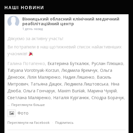
НАШІ НОВИНИ
Вінницький обласний клінічний медичний
реабілітаційний центр
1 день назад
Дякуємо за активну участь!
Ви потрапили в наш щотижневий список найактивніших
учасників!
Галина Потапенко,
Екатерина Буткалюк
,
Руслан Плюшко
,
Tatyana Vorotnyak-Korzun
,
Людмила Яремчук
,
Ольга
Денесюк
,
Лілія Маляренко
,
Надия Ляшенко
,
Василь
Митрович
,
Татьяна Дацюк
,
Людмила Лиштовська
,
Ніна
Дзюба
,
Ольга Гончарук
,
Maxim Bunìak
,
Марина Чухрій
,
Светлана Маляренко
,
Наталія Курганюк
,
Сподра Борачук
,
...
Переглянути більше
Фото
Переглянути на Facebook
·
Поділитись