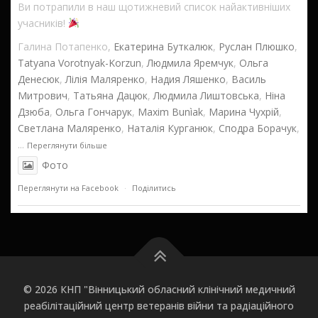
Ви потрапили в наш щотижневий список найактивніших
учасників!
Галина Потапенко,
Екатерина Буткалюк
,
Руслан Плюшко
,
Tatyana Vorotnyak-Korzun
,
Людмила Яремчук
,
Ольга
Денесюк
,
Лілія Маляренко
,
Надия Ляшенко
,
Василь
Митрович
,
Татьяна Дацюк
,
Людмила Лиштовська
,
Ніна
Дзюба
,
Ольга Гончарук
,
Maxim Bunìak
,
Марина Чухрій
,
Светлана Маляренко
,
Наталія Курганюк
,
Сподра Борачук
,
...
Переглянути більше
Фото
Переглянути на Facebook
·
Поділитись
Вінницький обласний клінічний медичний
реабілітаційний центр
2 годин назад
Велика подяка нашим новим перспективним
© 2026 КНП "Вінницький обласний клінічний медичний
прихильникам!
реабілітаційний центр ветеранів війни та радіаційного
Наталия Данилевич
,