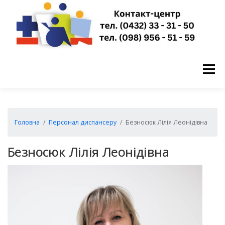
Перейти
до
вмісту
Меню
ГОЛОВНА
НОВИНИ
ПРО НАС
Головна
Персонал диспансеру
Безносюк Лілія Леонідівна
ПУБЛІЧНА ІНФОРМАЦІЯ
Безносюк Лілія Леонідівна
ЗАПИСАТИСЬ НА ПРИЙОМ
КОНТАКТИ