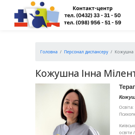
Перейти
до
вмісту
Головна
Персонал диспансеру
Кожушна І
Кожушна Інна Мілент
Тера
Кожуш
Освіта:
Психопе
Київськ
освіти 