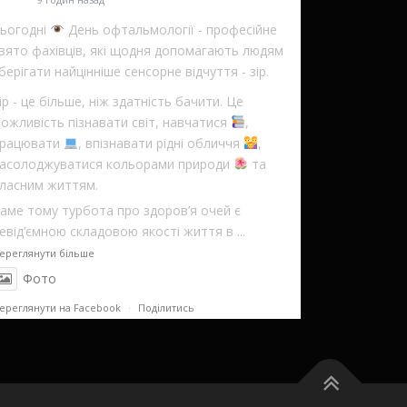
ьогодні
День офтальмології - професійне
вято фахівців, які щодня допомагають людям
берігати найцінніше сенсорне відчуття - зір.
ір - це більше, ніж здатність бачити. Це
ожливість пізнавати світ, навчатися
,
рацювати
, впізнавати рідні обличчя
,
асолоджуватися кольорами природи
та
ласним життям.
аме тому турбота про здоров’я очей є
евід’ємною складовою якості життя в
...
ереглянути більше
Фото
ереглянути на Facebook
·
Поділитись
Вінницький обласний клінічний
медичний реабілітаційний центр
1 день назад