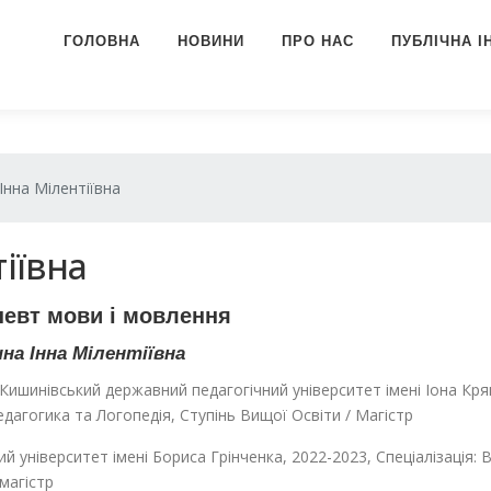
ГОЛОВНА
НОВИНИ
ПРО НАС
ПУБЛІЧНА 
нна Мілентіївна
іївна
певт мови і мовлення
на Інна Мілентіївна
 Кишинівський державний педагогічний університет імені Іона Крян
дагогика та Логопедія, Ступінь Вищої Освіти / Магістр
ий університет імені Бориса Грінченка, 2022-2023, Спеціалізація:
/магістр