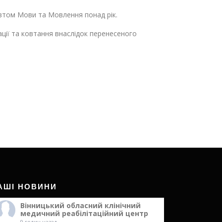
втом Мови та Мовлення понад рік.
ації та ковтання внаслідок перенесеного
АШІ НОВИНИ
Вінницький обласний клінічний
медичний реабілітаційний центр
9 годин назад