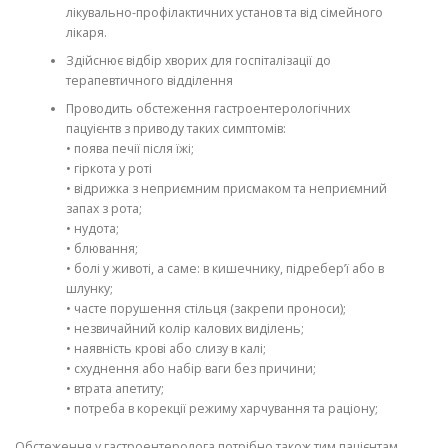
лікувально-профілактичних установ та від сімейного
лікаря.
Здійснює відбір хворих для госпіталізації до
терапевтичного відділення
Проводить обстеження гастроентерологічних
пацуієнтв з приводу таких симптомів:
• поява печії після їжі;
• гіркота у роті
• відрижка з неприємним присмаком та неприємний
запах з рота;
• нудота;
• блювання;
• болі у животі, а саме: в кишечнику, підребер’ї або в
шлунку;
• часте порушення стільця (закрепи проноси);
• незвичайний колір калових виділень;
• наявність крові або слизу в калі;
• схуднення або набір ваги без причини;
• втрата апетиту;
• потреба в корекції режиму харчування та раціону;
Обстеження у гастроентеролога потрібно також тим пацієнтам,