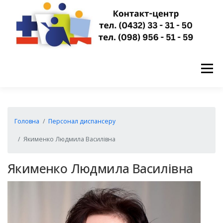
Перейти
до
вмісту
Меню
ГОЛОВНА
НОВИНИ
ПРО НАС
Головна
Персонал диспансеру
Якименко Людмила Василівна
ПУБЛІЧНА ІНФОРМАЦІЯ
Якименко Людмила Василівна
ЗАПИСАТИСЬ НА ПРИЙОМ
КОНТАКТИ