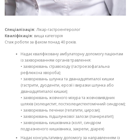
Спеціалізація:
Лікар-гастроентеролог
Кваліфікація:
вища категорія
Стаж роботи за фахом понад 40 років.
Надає кваліфіковану амбулаторну допомогу пацієнтам
із захворюванням органів травлення:
• захворювань стравоходу (гастроезофагальна
рефлюксна хвороба);
• захворювань шлунка та дванадцятипалої кишки
(гастрити, дуоденіти, ерозії і виразки шлунка або
дванадцятипалої кишки);
• захворювань жовчного міхура та жовчовивідних
шляхів (холецистит, постхолецистектомічний синдром);
• захворювань печінки (гепатити, цирози);
• захворювань підшлункової залози (панкреатит);
• захворювань кишківника (коліт, синдром
подразненого кишківника, закрепи, діарея)
Надає консультативну допомогу за направленням із