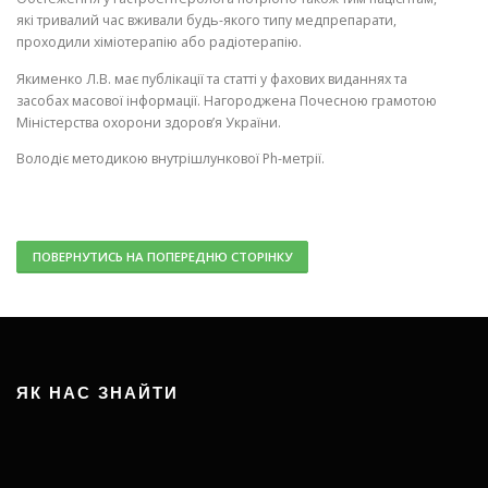
які тривалий час вживали будь-якого типу медпрепарати,
проходили хіміотерапію або радіотерапію.
Якименко Л.В. має публікації та статті у фахових виданнях та
засобах масової інформації. Нагороджена Почесною грамотою
Міністерства охорони здоров’я України.
Володіє методикою внутрішлункової Ph-метрії.
ПОВЕРНУТИСЬ НА ПОПЕРЕДНЮ СТОРІНКУ
ЯК НАС ЗНАЙТИ