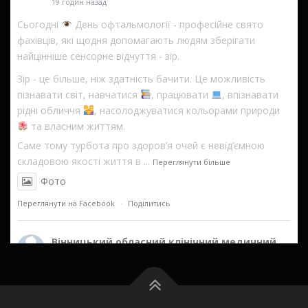
19 годин назад
Сьогодні
День офтальмології - професійне свято
фахівців, які щодня допомагають людям зберігати
найцінніше сенсорне відчуття - зір.
Зір - це більше, ніж здатність бачити. Це можливість
пізнавати світ, навчатися
, працювати
, впізнавати
рідні обличчя
, насолоджуватися кольорами природи
та власним життям.
Саме тому турбота про здоров’я очей є невід’ємною
складовою якості життя в
...
Переглянути більше
Фото
Переглянути на Facebook
·
Поділитись
Вінницький обласний клінічний медичний
реабілітаційний центр
2 днів назад
Фото