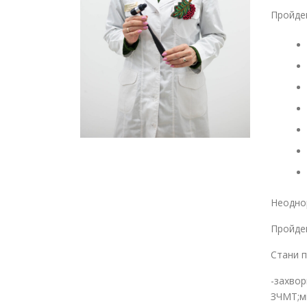
Пройден
Неоднор
Пройден
Стани п
-захвор
ЗЧМТ;мі