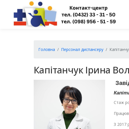
Перейти
до
вмісту
Головна
Персонал диспансеру
Капітанчу
Капітанчук Ірина В
Заві
Капіт
Стаж ро
Працюва
З 2017 