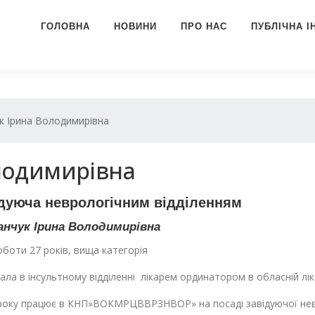
ГОЛОВНА
НОВИНИ
ПРО НАС
ПУБЛІЧНА 
к Ірина Володимирівна
олодимирівна
дуюча неврологічним відділенням
анчук Ірина Володимирівна
боти 27 років, вища категорія
ла в інсультному відділенні лікарем ординатором в обласній лік
року працює в КНП»ВОКМРЦВВРЗНВОР» на посаді завідуючої невр