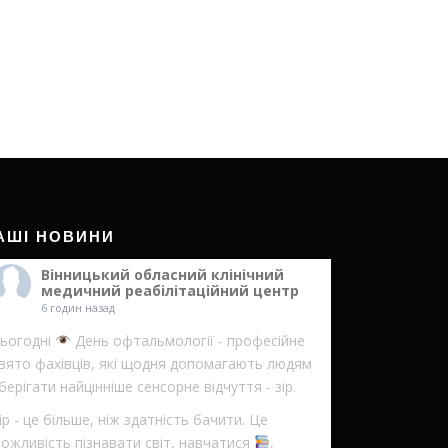
АШІ НОВИНИ
Вінницький обласний клінічний
медичний реабілітаційний центр
6 годин назад
ьогодні
День офтальмології - професійне
вято фахівців, які щодня допомагають людям
берігати найцінніше сенсорне відчуття - зір.
ір - це більше, ніж здатність бачити. Це
ожливість пізнавати світ, навчатися
,