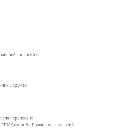
 мирний і воєнний час;
чних форумах.
після перенесеної
го ГПМК;хвороба Паркінсона;хронічний