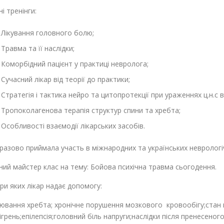
і тренінги:
Лікування головного болю;
Травма та її наслідки;
Коморбідний пацієнт у практиці невролога;
Сучасний лікар від теорії до практики;
Стратегія і тактика нейро та цитопротекції при ураженнях ц.н.с в
Тропоколагенова терапія структур спини та хребта;
Особливості взаємодії лікарських засобів.
азово приймала участь в міжнародних та українських неврологі
ий майстер клас на тему: Бойова психічна травма сьогодення.
ри яких лікар надає допомогу:
ювання хребта; хронічне порушення мозкового кровообігу;стан 
грень;епілепсія;головний біль напруги;наслідки після пренесено