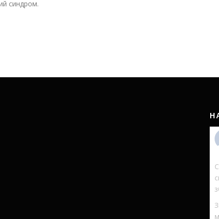
ий синдром.
Н
С
с
з
З
м