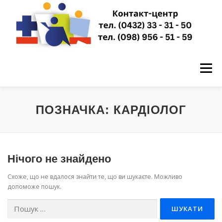
Перейти
до
вмісту
Меню
ГОЛОВНА
НОВИНИ
ПРО НАС
ПОЗНАЧКА:
КАРДІОЛОГ
ПУБЛІЧНА ІНФОРМАЦІЯ
Нічого не знайдено
Схоже, що не вдалося знайти те, що ви шукаєте. Можливо
ЗАПИСАТИСЬ НА ПРИЙОМ
КОНТАКТИ
допоможе пошук.
Пошук: