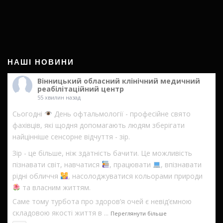
НАШІ НОВИНИ
Вінницький обласний клінічний медичний
реабілітаційний центр
55 хвилин назад
Сьогодні
День офтальмології - професійне свято
фахівців, які щодня допомагають людям зберігати
найцінніше сенсорне відчуття - зір.
Зір - це більше, ніж здатність бачити. Це можливість
пізнавати світ, навчатися
, працювати
, впізнавати
рідні обличчя
, насолоджуватися кольорами природи
та власним життям.
Саме тому турбота про здоров’я очей є невід’ємною
складовою якості життя в
...
Переглянути більше