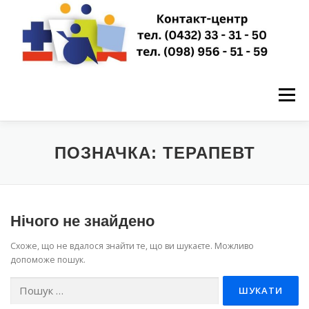
Перейти
до
вмісту
Меню
ГОЛОВНА
НОВИНИ
ПРО НАС
ПОЗНАЧКА:
ТЕРАПЕВТ
ПУБЛІЧНА ІНФОРМАЦІЯ
Нічого не знайдено
Схоже, що не вдалося знайти те, що ви шукаєте. Можливо
ЗАПИСАТИСЬ НА ПРИЙОМ
КОНТАКТИ
допоможе пошук.
Пошук: