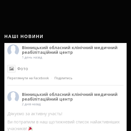
НАШІ НОВИНИ
Вінницький обласний клінічний медичний
реабілітаційний центр
1 день назад
Фото
Переглянути на Facebook
·
Поділитись
Вінницький обласний клінічний медичний
реабілітаційний центр
2 днів назад
Дякуємо за активну участь!
Ви потрапили в наш щотижневий список найактивніших
учасників!