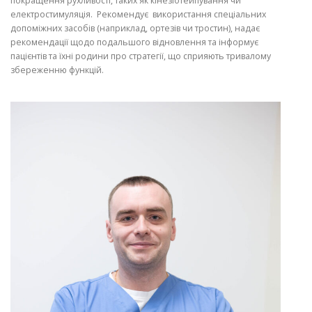
покращення рухливості, таких як кінезіотейпування чи
електростимуляція. Рекомендує використання спеціальних
допоміжних засобів (наприклад, ортезів чи тростин), надає
рекомендації щодо подальшого відновлення та інформує
пацієнтів та їхні родини про стратегії, що сприяють тривалому
збереженню функцій.