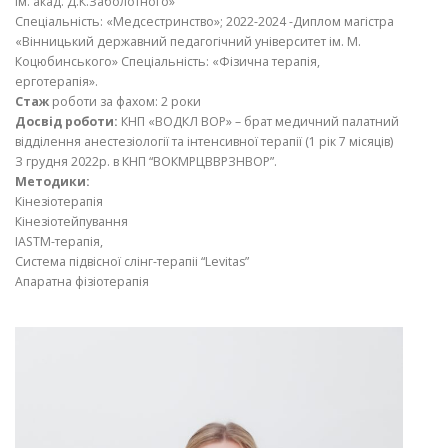
ім. акад. Д.К.Заболотного»
Спеціальність: «Медсестринство»; 2022-2024 -Диплом магістра
«Вінницький державний педагогічний університет ім. М.
Коцюбинського» Спеціальність: «Фізична терапія,
ерготерапія».
Стаж
роботи за фахом: 2 роки
Досвід роботи:
КНП «ВОДКЛ ВОР» – брат медичний палатний
відділення анестезіології та інтенсивної терапії (1 рік 7 місяців)
З грудня 2022р. в КНП “ВОКМРЦВВРЗНВОР”.
Методики:
Кінезіотерапія
Кінезіотейпування
IASTM-терапія,
Система підвісної слінг-терапіі “Levitas”
Апаратна фізіотерапія