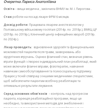
Очеретна Лариса Анатоліївна
Освіта
– вища медична , закінчила ВНМУ ім. М. І. Пирогова .
Стаж
роботи на посаді лікаря ФРМ 6 місяців.
Досвід роботи:
Працювала лікарем анестезіологом у
Полтавському військовому госпіталі (2014р. по 2018р.), ВМКЦ ЦР
(2018р. по 2019р.), Клінічний центр інфекційних хвороб (2019р.
по 2024р.).
Лікар проводить:
відновлення здоров’я та функціональних
можливостей пацієнтів після травм, захворювань або
хірургічних втручань. Оцінює фізичний стан, визначає рівень
втрати функцій і створює індивідуальний план реабілітації, який
може включати фізичні вправи, фізіотерапію, навчання
навичкам самообслуговування та психосоціальну підтримку.
Працює у тісній співпраці з іншими медичними спеціалістами,
щоб забезпечити пацієнтам всебічну реабілітацію та
оптимальні результати лікування.
Серед основних обов’язків
– контроль над прогресом
пацієнта, корекція реабілітаційної програми, якщо це
необхідно, та використання методів для знеболення і