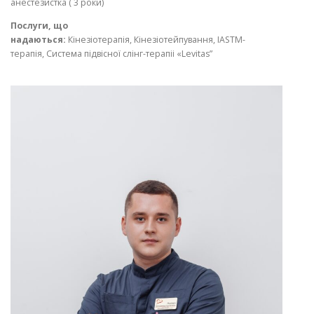
анестезистка ( 3 роки)
Послуги, що
надаються:
Кінезіотерапія, Кінезіотейпування, IASTM-
терапія, Система підвісної слінг-терапіі «Levitas”