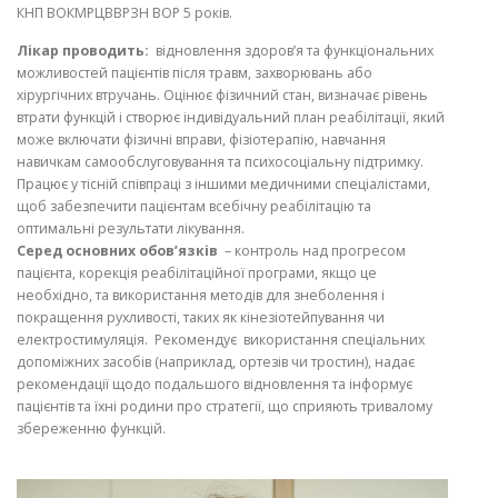
КНП ВОКМРЦВВРЗН ВОР 5 років.
Лікар проводить:
відновлення здоров’я та функціональних
можливостей пацієнтів після травм, захворювань або
хірургічних втручань. Оцінює фізичний стан, визначає рівень
втрати функцій і створює індивідуальний план реабілітації, який
може включати фізичні вправи, фізіотерапію, навчання
навичкам самообслуговування та психосоціальну підтримку.
Працює у тісній співпраці з іншими медичними спеціалістами,
щоб забезпечити пацієнтам всебічну реабілітацію та
оптимальні результати лікування.
Серед основних обов’язків
– контроль над прогресом
пацієнта, корекція реабілітаційної програми, якщо це
необхідно, та використання методів для знеболення і
покращення рухливості, таких як кінезіотейпування чи
електростимуляція. Рекомендує використання спеціальних
допоміжних засобів (наприклад, ортезів чи тростин), надає
рекомендації щодо подальшого відновлення та інформує
пацієнтів та їхні родини про стратегії, що сприяють тривалому
збереженню функцій.