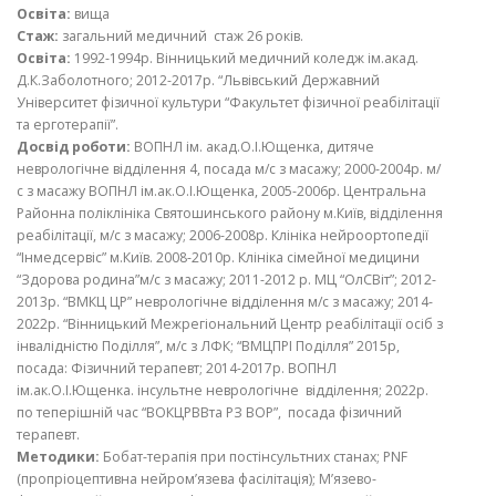
Освіта:
вища
Стаж:
загальний медичний стаж 26 років.
Освіта:
1992-1994р. Вінницький медичний коледж ім.акад.
Д.К.Заболотного; 2012-2017р. “Львівський Державний
Університет фізичної культури “Факультет фізичної реабілітації
та ерготерапії”.
Досвід роботи:
ВОПНЛ ім. акад.О.І.Ющенка, дитяче
неврологічне відділення 4, посада м/с з масажу; 2000-2004р. м/
с з масажу ВОПНЛ ім.ак.О.І.Ющенка, 2005-2006р. Центральна
Районна поліклініка Святошинського району м.Київ, відділення
реабілітації, м/с з масажу; 2006-2008р. Клініка нейроортопедії
“Інмедсервіс” м.Київ. 2008-2010р. Клініка сімейної медицини
“Здорова родина”м/с з масажу; 2011-2012 р. МЦ “ОлСВіт”; 2012-
2013р. “ВМКЦ ЦР” неврологічне відділення м/с з масажу; 2014-
2022р. “Вінницький Межрегіональний Центр реабілітації осіб з
інвалідністю Поділля”, м/с з ЛФК; “ВМЦПРІ Поділля” 2015р,
посада: Фізичний терапевт; 2014-2017р. ВОПНЛ
ім.ак.О.І.Ющенка. інсультне неврологічне відділення; 2022р.
по теперішній час “ВОКЦРВВта РЗ ВОР”, посада фізичний
терапевт.
Методики:
Бобат-терапія при постінсультних станах; PNF
(пропріоцептивна нейром’язева фасілітація); М’язево-