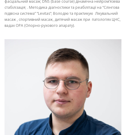
фасціальний масаж; DNS (base course) дінамічна нейром’язева
стабілізація; . Методика діагностики та реабілітації на “Слінгова
підвісна система” “Levitas”; Володію та практикую Лікувальний
масаж , спортивний масаж, дитячий масаж при патологіях ЦНС,
вадах ОРА (Опорно-рухового апарату).