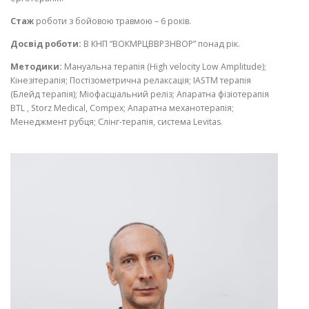
Стаж
роботи з бойовою травмою – 6 років.
Досвід роботи:
В КНП “ВОКМРЦВВРЗНВОР” понад рік.
Методики:
Мануальна терапія (High velocity Low Amplitude);
Кінезітерапія; Постізометрична релаксація; IASTM терапія
(Блейд терапія); Міофасціальний реліз; Апаратна фізіотерапія
BTL , Storz Medical, Compex; Апаратна механотерапія;
Менеджмент рубця; Слінг-терапія, система Levitas.