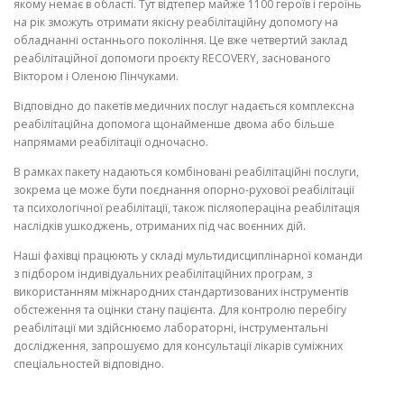
якому немає в області. Тут відтепер майже 1100 героїв і героїнь
на рік зможуть отримати якісну реабілітаційну допомогу на
обладнанні останнього покоління. Це вже четвертий заклад
реабілітаційної допомоги проєкту RECOVERY, заснованого
Віктором і Оленою Пінчуками.
Відповідно до пакетів медичних послуг надається комплексна
реабілітаційна допомога щонайменше двома або більше
напрямами реабілітації одночасно.
В рамках пакету надаються комбіновані реабілітаційні послуги,
зокрема це може бути поєднання опорно-рухової реабілітації
та психологічної реабілітації, також післяопераціна реабілітація
наслідків ушкоджень, отриманих під час воєнних дій.
Наші фахівці працюють у складі мультидисциплінарної команди
з підбором індивідуальних реабілітаційних програм, з
використанням міжнародних стандартизованих інструментів
обстеження та оцінки стану пацієнта. Для контролю перебігу
реабілітації ми здійснюємо лабораторні, інструментальні
дослідження, запрошуємо для консультації лікарів суміжних
спеціальностей відповідно.