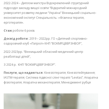
2022-2024 – Диплом магістра Відокремлений структурний
підрозділ закладу вищої освіти “Відкритий міжнародний
університет розвитку людини “Україна” Вінницький соціально-
економічний інститут Спеціальність: «Фізична терапія,
ерготерапія».
Стаж
роботи 6 років.
Досвід роботи:
2019 – 2022рр. ГО «Дитячий спортивно-
оздоровчий клуб «Патріот» КНП “ВОКМРЦВВРЗНВОР”,
2022-2023рр. “Вінницький обласний медичний центр
реабілітації дітей”,
З 2024 р. КНП “ВОКМРЦВВРЗНВОР”.
Послуги, що надаються:
Кінезіотерапія; Кінезіотейпування;
IASTM-терапія; Система підвісної слінг-терапіі “Levitas”; Апаратна
фізіотерапія; Апаратна механотерапія; Менеджмент рубця