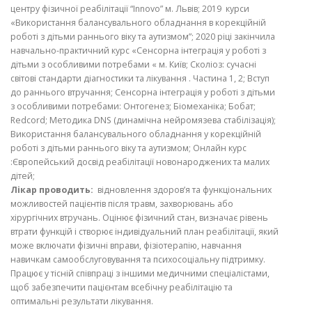
центру фізичної реабілітації “Innovo” м. Львів; 2019 курси
«Використання балансувального обладнання в корекційній
роботі з дітьми раннього віку та аутизмом”; 2020 ріці закінчила
навчально-практичний курс «Сенсорна інтеграція у роботі з
дітьми з особливими потребами « м. Київ; Сколіоз: сучасні
світові стандарти діагностики та лікування . Частина 1, 2; Вступ
до раннього втручання; Сенсорна інтеграція у роботі з дітьми
з особливими потребами: Онтогенез; Біомеханіка; Бобат;
Redcord; Методика DNS (динамічна нейромязева стабілізація);
Використання балансувального обладнання у корекційній
роботі з дітьми раннього віку та аутизмом; Онлайн курс
:Європейський досвід реабілітації новонароджених та малих
дітей;
Лікар проводить:
відновлення здоров’я та функціональних
можливостей пацієнтів після травм, захворювань або
хірургічних втручань. Оцінює фізичний стан, визначає рівень
втрати функцій і створює індивідуальний план реабілітації, який
може включати фізичні вправи, фізіотерапію, навчання
навичкам самообслуговування та психосоціальну підтримку.
Працює у тісній співпраці з іншими медичними спеціалістами,
щоб забезпечити пацієнтам всебічну реабілітацію та
оптимальні результати лікування.